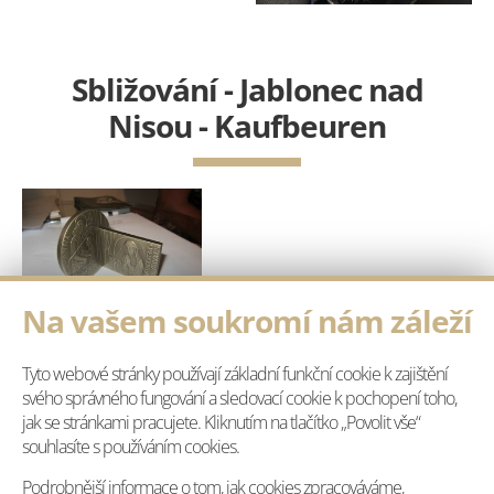
Sbližování - Jablonec nad
Nisou - Kaufbeuren
Na vašem soukromí nám záleží
30.06.2016
Rýnovice
(30. června) - Fotografie ze společných
Tyto webové stránky používají základní funkční cookie k zajištění
svého správného fungování a sledovací cookie k pochopení toho,
aktivit partnerských měst Jablonce nad Nisou a
jak se stránkami pracujete. Kliknutím na tlačítko „Povolit vše“
Kaufbeuren/Neugablonz zaplnily Galerii FR v
souhlasíte s používáním cookies.
Rýnovicích. Co mají obě města a jejich lidé
Podrobnější informace o tom, jak cookies zpracováváme,