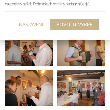
společného, se dočtete již brzy v nové knize. Dům
naleznete v našich
Podmínkách ochrany osobních údajů.
česko-německého porozumění ji chystá spolu s
uměleckým historikem Dietrem Kleinem. Fotky
budou v galerii do konce prázdnin.
NASTAVENÍ