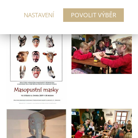
https://jablonecky.denik.cz/zpravy_region/foto-v-r
ynovicich-byl-k-videni-masopustni-pruvod-20190
NASTAVENÍ
203.html