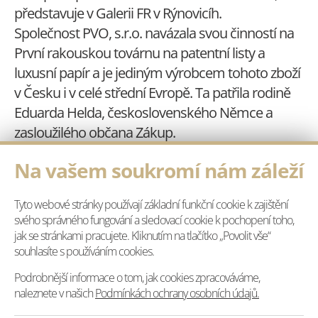
představuje v Galerii FR v Rýnovicíh.
Společnost PVO, s.r.o. navázala svou činností na
První rakouskou továrnu na patentní listy a
luxusní papír a je jediným výrobcem tohoto zboží
v Česku i v celé střední Evropě. Ta patřila rodině
Eduarda Helda, československého Němce a
zasloužilého občana Zákup.
Přijďte se podívat, jak se masky vyráběly a
Na vašem soukromí nám záleží
vyrábějí. Je to pěkná ruční práce. A jestli jste
vždycky chtěli mít vlastnoručně malovanou
Tyto webové stránky používají základní funkční cookie k zajištění
masku na masopust, přišel váš moment. U nás si
svého správného fungování a sledovací cookie k pochopení toho,
ji můžete vytunit. V Rýnovicích jsme již Maškarní
jak se stránkami pracujete. Kliknutím na tlačítko „Povolit vše“
rej měli, ale ještě je spousta času zazářit jinde.
souhlasíte s používáním cookies.
Podrobnější informace o tom, jak cookies zpracováváme,
Další informace a foto zde:
naleznete v našich
Podmínkách ochrany osobních údajů.