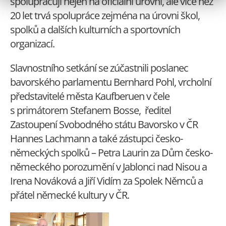
spolupracují nejen na oficiální úrovni, ale více než
20 let trvá spolupráce zejména na úrovni škol,
spolků a dalších kulturních a sportovních
organizací.
Slavnostního setkání se zúčastnili poslanec
bavorského parlamentu Bernhard Pohl, vrcholní
představitelé města Kaufberuen v čele
s primátorem Stefanem Bosse, ředitel
Zastoupení Svobodného státu Bavorsko v ČR
Hannes Lachmann a také zástupci česko-
německých spolků – Petra Laurin za Dům česko-
německého porozumění v Jablonci nad Nisou a
Irena Nováková a Jiří Vidím za Spolek Němců a
přátel německé kultury v ČR.