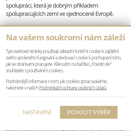
spolupráci, která je dobrým příkladem
spolupracujících zemí ve sjednocené Evropě.
„Jako primátor Jablonce jsem vždy zdůrazňoval,
Na vašem soukromí nám záleží
že za největší devizu našeho partnerství považuji
to, že vznikalo odspodu na občanské bázi,“
Tyto webové stránky používají základní funkční cookie k zajištění
připomněl Beitl. Dodal, že vztahy stojí na
svého správného fungování a sledovací cookie k pochopení toho,
vzájemné důvěře a dále se rozvjejí i na
jak se stránkami pracujete. Kliknutím na tlačítko „Povolit vše“
meziparlamentní a mezistátní úrovni.
souhlasíte s používáním cookies.
Podrobnější informace o tom, jak cookies zpracováváme,
Jablonec nad Nisou a Kaufbeuren mají společnou
naleznete v našich
Podmínkách ochrany osobních údajů.
pohnutou poválečnou historii, která začala
odsunem Němců z českého pohraničí v roce
1946. A i když byly vazby mezi občany obou měst
NASTAVENÍ
v době před Sametovou revolucí velmi omezené,
k jejich zpřetrhání nikdy nedošlo. Města dnes